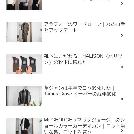
アラフォーのワードローブ｜服の再考
とアップデート
靴下にこだわる｜HALISON（ハリソ
ン）の靴下に惚れた
革ジャンは半年でこう変化した｜
James Grose ドーバーの経年変化
Mc GEORGE（マックジョージ）のシ
ョールカラーカーディガン｜ニット嫌
いな男、ニットを買う