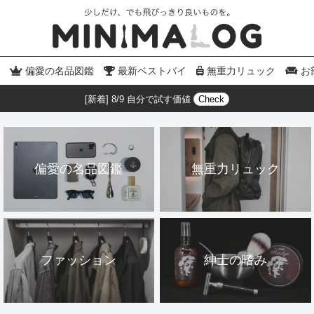
偏愛の名品図鑑
最新ベストバイ
無重力リュック
お
[新着] 8/9 自分で試す価値
Check
偏愛の名品図鑑
無重力リュック
ファッション
紳士の嗜み