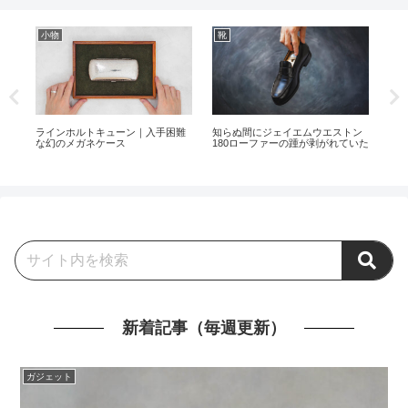
小物
靴
小
ェ
ラインホルトキューン｜入手困難
知らぬ間にジェイエムウエストン
黒く
させ
な幻のメガネケース
180ローファーの踵が剥がれていた
ピ
新着記事（毎週更新）
ガジェット