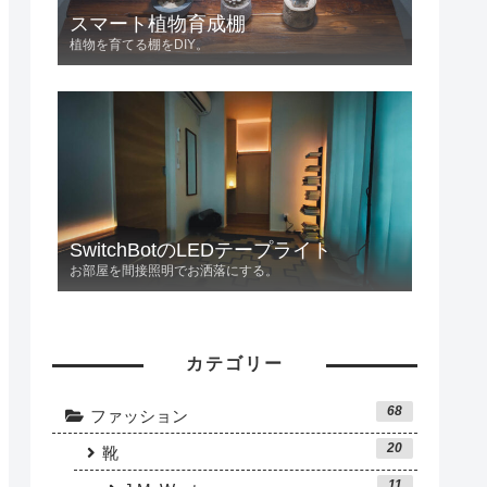
スマート植物育成棚
植物を育てる棚をDIY。
SwitchBotのLEDテープライト
お部屋を間接照明でお洒落にする。
カテゴリー
68
ファッション
20
靴
11