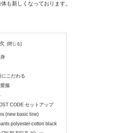
自体も新しくなっております。
。
次
中身
所にこだわる
偏愛服
ト
HOST CODE セットアップ
es (new basic line)
 polyester-cotton black