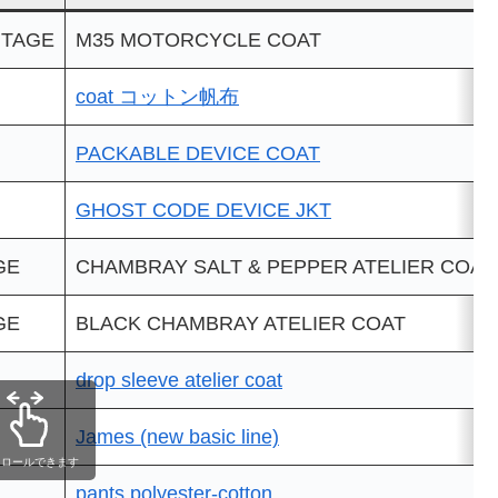
NTAGE
M35 MOTORCYCLE COAT
coat コットン帆布
PACKABLE DEVICE COAT
GHOST CODE DEVICE JKT
GE
CHAMBRAY SALT & PEPPER ATELIER COAT
GE
BLACK CHAMBRAY ATELIER COAT
drop sleeve atelier coat
James (new basic line)
クロールできます
pants polyester-cotton