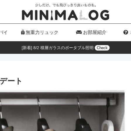
バイ
無重力リュック
お部屋紹介
[新着] 8/2 積層ガラスのポータブル照明
Check
デート