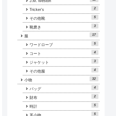
J.M. Weston
2
Tricker's
5
その他靴
3
靴磨き
17
服
5
ワードローブ
4
コート
3
ジャケット
4
その他服
32
小物
4
バッグ
2
財布
5
時計
5
革小物