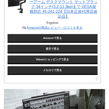
ーアーム デスクマウント マットブラッ
ク 34インチ(3.2-11.3kg)まで VESA規
格対応 45-241-224【日本正規代理店保
証品】
Ergotron
Amazonの商品レビュー・口コミを見る
Amazonで見る
楽天で見る
Yahoo!ショッピングで見る
メルカリで見る