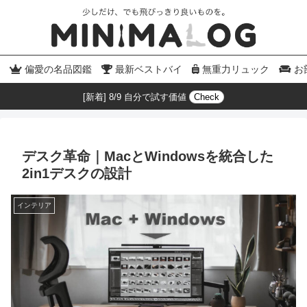
偏愛の名品図鑑
最新ベストバイ
無重力リュック
お
[新着] 8/9 自分で試す価値
Check
デスク革命｜MacとWindowsを統合した
2in1デスクの設計
インテリア