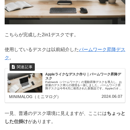
こちらが完成した2in1デスクです。
使用しているデスクは以前紹介した
パームワーク昇降デス
ク
。
Appleライクなデスク作り｜パームワーク昇降デ
スク
Palmwork（パームワーク）の電動昇降デスクを導入し、お
部屋のデスク周りの環境を一新しました。パームワーク昇
降デスクは今年4月に発売された新製品です。Appleのオフ
ィスを連想させるような、モダンで使い勝手の良いデスク
環境ができました。
2024.06.07
MINIMALOG（ミニマログ）
一見、普通のデスク環境に見えますが、ここには
ちょっと
した仕掛け
があります。