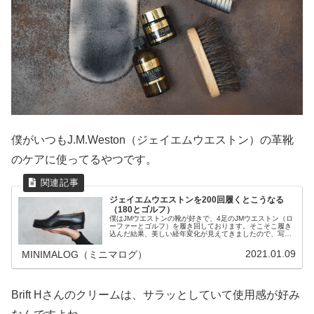
僕がいつもJ.M.Weston（ジェイエムウエストン）の革靴
のケアに使ってるやつです。
ジェイエムウエストンを200回履くとこうなる
（180とゴルフ）
僕はJMウエストンの靴が好きで、4足のJMウエストン（ロ
ーファーとゴルフ）を履き回しております。そこそこ履き
込んだ結果、美しい経年変化が見えてきましたので、写真
と共につらつらとレビューしてみたいと思います。かなり
詳細のレビューとなってます。
2021.01.09
MINIMALOG（ミニマログ）
Brift Hさんのクリームは、サラッとしていて使用感が好み