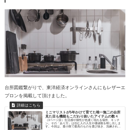
台所図鑑繋がりで、東洋経済オンラインさんにもレザーエ
プロンを掲載して頂けました。
ミニマリストが5年かけて育てた唯一無二の台所
見た目も機能もこだわり抜いたアイテムの数々
（3ページ目）生活感や個性が色濃く現れる場所、キッチ
ン。その「あり方」は住む人の人生や価値観を映し出しま
す。今回は、最小限で最高のものを選び抜き、洗練された
空間を作り上げたミニマリストのキッチンへご案内。あな