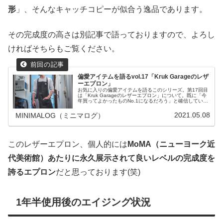
形
」、そんなキャッチコピーが似合う逸品であります。
その完成度の高さは別記事で語っておりますので、よろし
ければそちらもご覧ください。
偏愛アイテムを語るvol.17「Kruk Garageのレザ
ーエプロン」
お気に入りの偏愛アイテムを語るこのシリーズ。第17回目
は「Kruk Garageのレザーエプロン」について。既に「今
年買ってよかったものNo.1になるだろう」と確信している
くらい感動したアイテム。これはまさに「上がりのエプロ
ン」と言えます。
2021.05.08
MINIMALOG（ミニマログ）
このレザーエプロン、個人的には
MoMA（ニューヨーク近
代美術館）あたりに永久展示されて良いレベルの完成度を
誇るエプロン
だと思っております(笑)
1年半使用後のエイジング状況