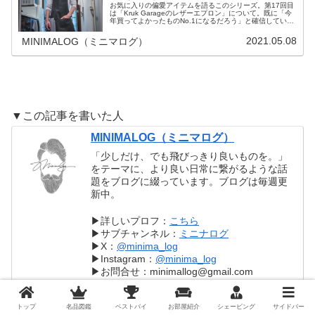
お気に入りの偏愛アイテムを語るこのシリーズ。第17回目
は「Kruk Garageのレザーエプロン」について。既に「今
年買ってよかったものNo.1になるだろう」と確信している
くらい感動したアイテム。これはまさに「上がりのエプロ
ン」と言えます。
2021.05.08
MINIMALOG（ミニマログ）
▼この記事を書いた人
MINIMALOG（ミニマログ）
「少しだけ、でも飛びっきり良いものを。」
をテーマに、より良い日常に繋がるような話
題をブログに綴っています。ブログは毎週更
新中。
▶︎詳しいプロフ：
こちら
▶︎サブチャンネル：
ミニナログ
▶︎X：
@minima_log
▶︎Instagram：
@minima_log
▶︎お問合せ：minimallog@gmail.com
トップ
名品図鑑
ベストバイ
お部屋紹介
シェービング
サイドバー