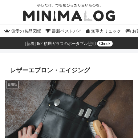
偏愛の名品図鑑
最新ベストバイ
無重力リュック
お
[新着] 8/2 積層ガラスのポータブル照明
Check
レザーエプロン・エイジング
日用品