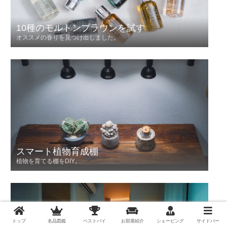
10種のモルトンブラウンを試す
オススメの香りを見つけ出しました。
スマート植物育成棚
植物を育てる棚をDIY。
トップ
名品図鑑
ベストバイ
お部屋紹介
シェービング
サイドバー