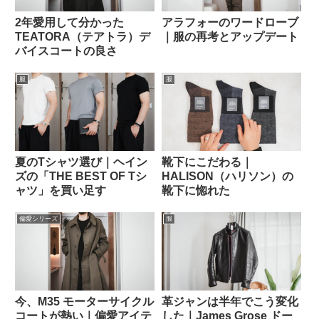
2年愛用して分かった
アラフォーのワードローブ
TEATORA（テアトラ）デ
｜服の再考とアップデート
バイスコートの良さ
服
服
夏のTシャツ選び｜ヘイン
靴下にこだわる｜
ズの「THE BEST OF Tシ
HALISON（ハリソン）の
ャツ」を買い足す
靴下に惚れた
偏愛シリーズ
服
今、M35 モーターサイクル
革ジャンは半年でこう変化
コートが熱い｜偏愛アイテ
した｜James Grose ドー