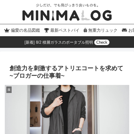
偏愛の名品図鑑
最新ベストバイ
無重力リュック
お
[新着] 8/2 積層ガラスのポータブル照明
Check
創造力を刺激するアトリエコートを求めて
~ブロガーの仕事着~
服