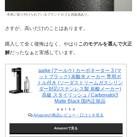
本体に取り付けられているブランドロゴも高級感あり。
さすが、高いだけのことはあります。
購入して全く後悔はなく、やはり
このモデルを選んで大正
解
だったなぁと実感しています。
aarke (アールケ) カーボネーター 3 (マ
ットブラック) 炭酸水メーカー 専用ボ
トル付き (ソーダストリームガスシリン
ダー対応/ステンレス製 炭酸メーカー)
高級 スタイリッシュ / Carbonator3
Matte Black 国内正規品
ａａｒｋｅ
Amazonの商品レビュー・口コミを見る
Amazonで見る