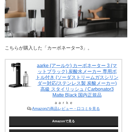
こちらが購入した「カーボネーター3」。
aarke (アールケ) カーボネーター 3 (マ
ットブラック) 炭酸水メーカー 専用ボ
トル付き (ソーダストリームガスシリン
ダー対応/ステンレス製 炭酸メーカー)
高級 スタイリッシュ / Carbonator3
Matte Black 国内正規品
ａａｒｋｅ
Amazonの商品レビュー・口コミを見る
Amazonで見る