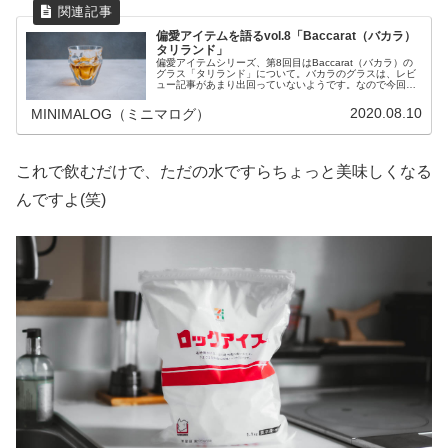
偏愛アイテムを語るvol.8「Baccarat（バカラ）
タリランド」
偏愛アイテムシリーズ、第8回目はBaccarat（バカラ）の
グラス「タリランド」について。バカラのグラスは、レビ
ュー記事があまり出回っていないようです。なので今回は
僕が購入時に知りたかったこと含め、使用感など詳細を語
っていきたいと思います。
2020.08.10
MINIMALOG（ミニマログ）
これで飲むだけで、ただの水ですらちょっと美味しくなる
んですよ(笑)