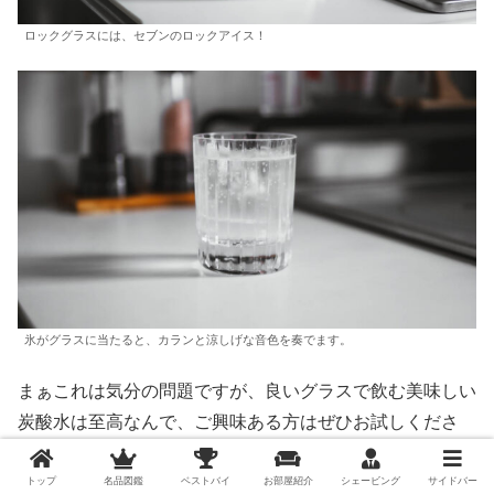
ロックグラスには、セブンのロックアイス！
氷がグラスに当たると、カランと涼しげな音色を奏でます。
まぁこれは気分の問題ですが、良いグラスで飲む美味しい
炭酸水は至高なんで、ご興味ある方はぜひお試しくださ
い。
トップ
名品図鑑
ベストバイ
お部屋紹介
シェービング
サイドバー