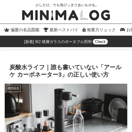
偏愛の名品図鑑
最新ベストバイ
無重力リュック
お
[新着] 8/2 積層ガラスのポータブル照明
Check
炭酸水ライフ｜誰も書いていない「アール
ケ カーボネーター3」の正しい使い方
調理器具