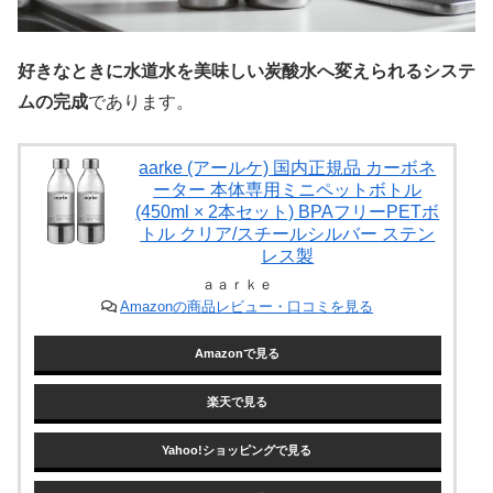
好きなときに水道水を美味しい炭酸水へ変えられるシステ
ムの完成
であります。
aarke (アールケ) 国内正規品 カーボネ
ーター 本体専用ミニペットボトル
(450ml × 2本セット) BPAフリーPETボ
トル クリア/スチールシルバー ステン
レス製
ａａｒｋｅ
Amazonの商品レビュー・口コミを見る
Amazonで見る
楽天で見る
Yahoo!ショッピングで見る