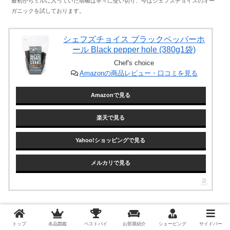
最初からミルに入っていた胡椒は早々に使い切り、今はシェフズチョイスのオー
ガニックを試しております。
シェフズチョイス ブラックペッパーホ
ール Black pepper hole (380g1袋)
Chef's choice
Amazonの商品レビュー・口コミを見る
Amazonで見る
楽天で見る
Yahoo!ショッピングで見る
メルカリで見る
購入したのは比較的最近ですが、すでに僕の料理生活に無
くてはならないアイテムとなりました。
トップ
名品図鑑
ベストバイ
お部屋紹介
シェービング
サイドバー