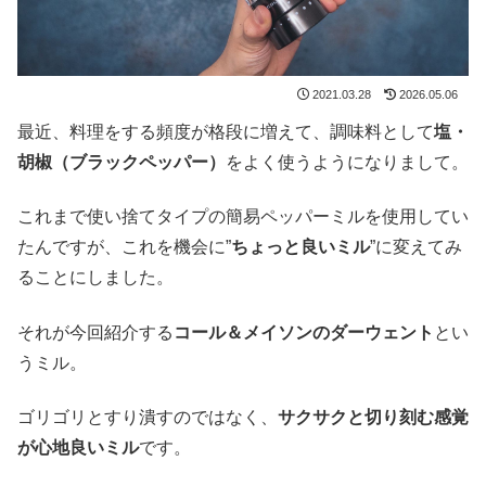
2021.03.28
2026.05.06
最近、料理をする頻度が格段に増えて、調味料として
塩・
胡椒（ブラックペッパー）
をよく使うようになりまして。
これまで使い捨てタイプの簡易ペッパーミルを使用してい
たんですが、これを機会に”
ちょっと良いミル
”に変えてみ
ることにしました。
それが今回紹介する
コール＆メイソンのダーウェント
とい
うミル。
ゴリゴリとすり潰すのではなく、
サクサクと切り刻む感覚
が心地良いミル
です。