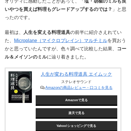
オリティに感動したことがあって、「
塩・胡椒のミルも良
いやつを買えば料理もグレードアップするのでは？
」と思
ったのです。
最初は、
人生を変える料理道具
の前半に紹介さえれてい
た、
Microplane（マイクロプレイン）マルチミル
を買おう
かと思っていたんですが、色々調べて比較した結果、
コー
ル＆メイソンのミル
に辿り着きました。
人生が変わる料理道具 エイムック
ステレオサウンド
Amazonの商品レビュー・口コミを見る
Amazonで見る
楽天で見る
Yahoo!ショッピングで見る