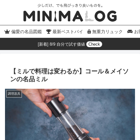
偏愛の名品図鑑
最新ベストバイ
無重力リュック
お
[新着] 8/9 自分で試す価値
Check
【ミルで料理は変わるか】コール＆メイソ
ンの名品ミル
調理器具