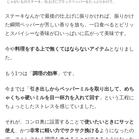
じゃがいものステーキ。仕上げにブラックペッパーをたっぷりかけて。
ステーキなんかで最後の仕上げに振りかければ、振りかけ
た瞬間ペッパーが芳しい香りを放ち、一口食べるとピリッ
とスパイシーな香味が口いっぱいに広がって美味です。
今や
料理をする上で無くてはならないアイテム
となりまし
た。
もう1つは「
調理の効率
」です。
今までは「
引き出しからペッパーミルを取り出して、めち
ゃくちゃ硬いミルを目一杯力を入れて回す
」という工程に
ちょっとしたストレスを感じていました。
それが、コンロ奥に設置することで
使いたいときにサッと
使え
、かつ
非常に軽い力でサクサク挽ける
ようになったの