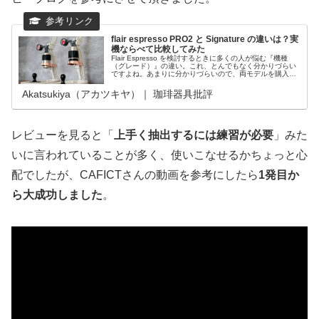
flair espresso PRO2 と Signature の違いは？実
機ならべて比較してみた
Flair Espresso を検討するときに多くの人が悩む『機種
（グレード）』の違い。これ、とんでもなく分かりづらい
ですよね。あまりに分かりづらいので、両モデルを購入し
て比較してみたのでこれから購入検討される方はぜひ参考
にしてみて欲しい。
Akatsukiya（アカツキヤ）｜ 珈琲器具批評
レビューを見ると「
上手く抽出するには練習が必要
」みた
いに言われていることが多く、使いこなせるかちょっと心
配でしたが、CAFICTさんの動画を参考にしたら
1発目か
ら大成功しました
。