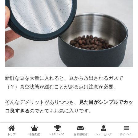
新鮮な豆を大量に入れると、豆から放出されるガスで
（？）真空状態が緩むことがある点は注意が必要。
そんなデメリットがありつつも、
見た目がシンプルでカッ
コ良すぎる
のでとてもお気に入りです。
Sサイズを購入しましたが、僕がよく買う200gのコーヒー
豆がギリギリ入らないので、もう1サイズ上のタイプを買
トップ
名品図鑑
ベストバイ
お部屋紹介
シェービング
サイドバー