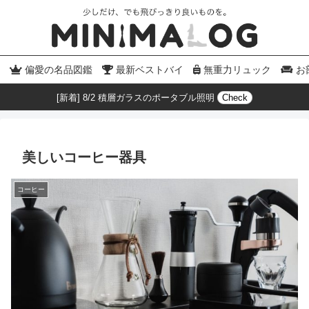
偏愛の名品図鑑
最新ベストバイ
無重力リュック
お
[新着] 8/2 積層ガラスのポータブル照明
Check
美しいコーヒー器具
コーヒー