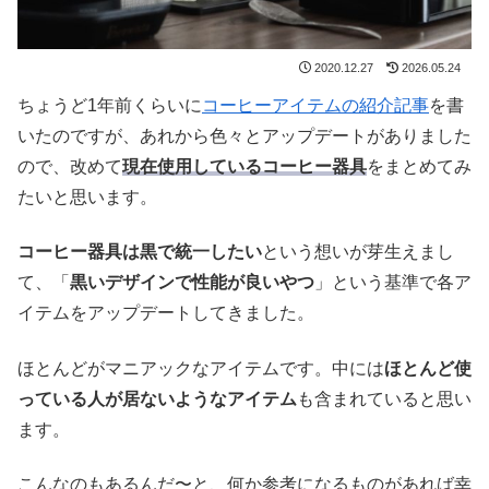
2020.12.27
2026.05.24
ちょうど1年前くらいに
コーヒーアイテムの紹介記事
を書
いたのですが、あれから色々とアップデートがありました
ので、改めて
現在使用しているコーヒー器具
をまとめてみ
たいと思います。
コーヒー器具は黒で統一したい
という想いが芽生えまし
て、「
黒いデザインで性能が良いやつ
」という基準で各ア
イテムをアップデートしてきました。
ほとんどがマニアックなアイテムです。中には
ほとんど使
っている人が居ないようなアイテム
も含まれていると思い
ます。
こんなのもあるんだ〜と、何か参考になるものがあれば幸