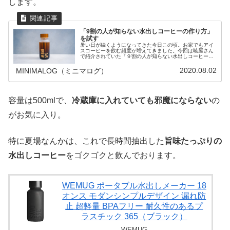
します。
「9割の人が知らない水出しコーヒーの作り方」
を試す
暑い日が続くようになってきた今日この頃。お家でもアイ
スコーヒーを飲む頻度が増えてきました。今回は暁屋さん
で紹介されていた「９割の人が知らない水出しコーヒー」
を参考に、WEMUG BREW BOTTLEを使って水出しコーヒ
ーを作ってみました。
2020.08.02
MINIMALOG（ミニマログ）
容量は500mlで、
冷蔵庫に入れていても邪魔にならない
の
がお気に入り。
特に夏場なんかは、これで長時間抽出した
旨味たっぷりの
水出しコーヒー
をゴクゴクと飲んでおります。
WEMUG ポータブル水出しメーカー 18
オンス モダンシンプルデザイン 漏れ防
止 超軽量 BPAフリー 耐久性のあるプ
ラスチック 365（ブラック）
WEMUG