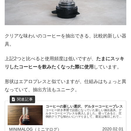
クリアな味わいのコーヒーを抽出できる、比較的新しい器
具。
上記2つと比べると使用頻度は低いですが、
たまにスッキ
リしたコーヒーを飲みたくなった際に使用
しています。
形状はエアロプレスと似ていますが、仕組みはちょっと異
なっていて、抽出方法もユニーク。
コーヒーの新しい選択、デルターコーヒープレス
コーヒー好き界隈で話題になっていた新しい抽出器具、デ
ルターコーヒープレスを購入しました。使ってみると、圧
倒的クリアな味わいにハマりまして、最近は毎日これでコ
ーヒーをいれております。スッキリと飲みやすいコーヒー
がお好きな方におすすめです。僕が...
2020.02.01
MINIMALOG（ミニマログ）