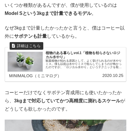
いくつか種類があるんですが、僕が使用しているのは
Model Sという3kgまで計量できるモデル
。
なぜ3kgまで計量したかったかと言うと、僕はコーヒー以
外に
サボテンも計量
しているから。
植物のある暮らしvol.1「植物を枯らさないロジ
カル水やり」
観葉植物が枯れる原因として、よく挙げられるのが水やり
ミス。僕も以前は水やりミスで枯らしてしまうのが怖かっ
たのですが、「ロジカル水やり」というテクニックを取り
入れたことで、その不安が解消されました。今回は、その
水やりテクニックをご紹介します。
2020.10.25
MINIMALOG（ミニマログ）
コーヒーだけでなくサボテン育成用にも使いたかったか
ら、
3kgまで対応していてかつ高精度に測れるスケール
が
どうしても欲しかったのです。