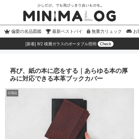
偏愛の名品図鑑
最新ベストバイ
無重力リュック
お
[新着] 8/2 積層ガラスのポータブル照明
Check
再び、紙の本に恋をする｜あらゆる本の厚
みに対応できる本革ブックカバー
日用品