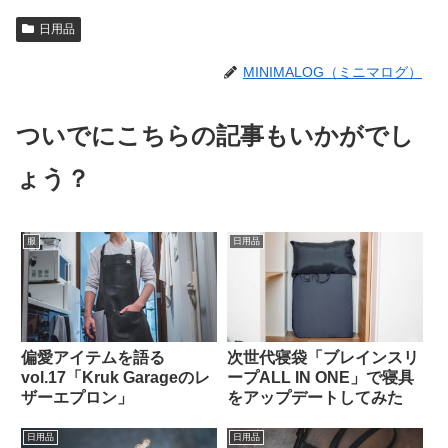
日用品
MINIMALOG（ミニマログ）
ついでにこちらの記事もいかがでし
ょう？
服
日用品
偏愛アイテムを語る
次世代寝袋「ブレインスリ
vol.17「Kruk Garageのレ
ープALL IN ONE」で寝具
ザーエプロン」
をアップデートしてみた
日用品
日用品