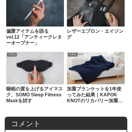
偏愛アイテムを語る
レザーエプロン・エイジン
vol.12「アンティークレタ
グ
ーオープナー」
日用品
日用品
睡眠の質を上げるアイマス
加重ブランケットを1年使
ク、SOMO Sleep Fitness
ってみた結果｜KAPOK
Maskを試す
KNOTのリカバリー加重ブ
ランケット
コメント