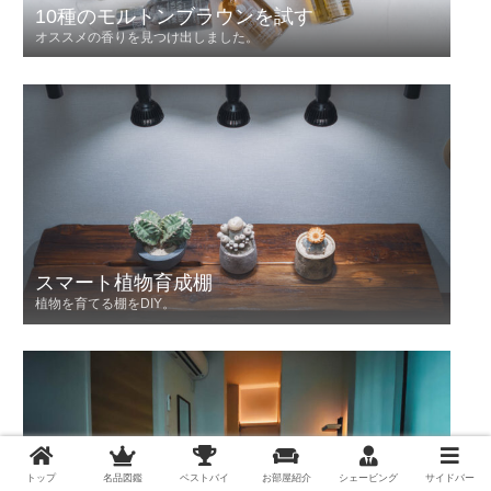
10種のモルトンブラウンを試す
オススメの香りを見つけ出しました。
スマート植物育成棚
植物を育てる棚をDIY。
トップ
名品図鑑
ベストバイ
お部屋紹介
シェービング
サイドバー