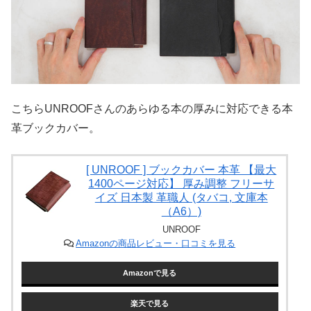
こちらUNROOFさんのあらゆる本の厚みに対応できる本
革ブックカバー。
[ UNROOF ] ブックカバー 本革 【最大
1400ページ対応】 厚み調整 フリーサ
イズ 日本製 革職人 (タバコ, 文庫本
（A6）)
UNROOF
Amazonの商品レビュー・口コミを見る
Amazonで見る
楽天で見る