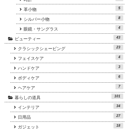
5
革小物
8
シルバー小物
4
眼鏡・サングラス
43
ビューティー
23
クラシックシェービング
4
フェイスケア
3
ハンドケア
6
ボディケア
7
ヘアケア
101
暮らしの道具
34
インテリア
27
日用品
18
ガジェット