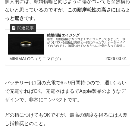
個人的には、結婚指輪と同じように傷がついても全然構わ
ないと思っているのですが、
この耐摩耗性の高さにはちょ
っと驚き
です。
結婚指輪エイジング
最近、結婚指輪がカッコよくエイジングしてきました。僕
がつけている指輪は奥様と一緒に作ったフルオーダーメイ
ドのものです。毎日つけているうちに小傷が入って表情が
変わってきましたが、これによってデザインがより際立
ち、良い雰囲気になってきたのです。
2026.03.01
MINIMALOG（ミニマログ）
バッテリーは1回の充電で6～9日間持つので、週1くらい
で充電すればOK。充電器はまるでApple製品のようなデ
ザインで、非常にコンパクトです。
どの指につけてもOKですが、最高の精度を得るには人差
し指推奨とのこと。