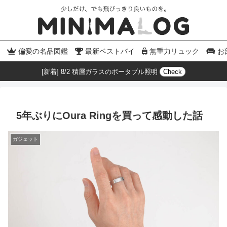
偏愛の名品図鑑
最新ベストバイ
無重力リュック
お
[新着] 8/2 積層ガラスのポータブル照明
Check
5年ぶりにOura Ringを買って感動した話
ガジェット