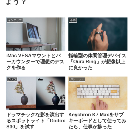
ょう？
インテリア
小物
iMac VESAマウントとバ
指輪型の体調管理デバイス
ーカウンターで理想のデス
「Oura Ring」が想像以上
クを作る
に良かった
カメラ
ガジェット
ドラマチックな影を演出す
Keychron K7 Maxをサブ
るスポットライト「Godox
キーボードとして使ってみ
S30」を試す
たら、仕事が捗った