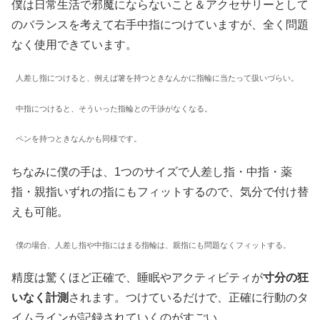
僕は日常生活で邪魔にならないこと＆アクセサリーとして
のバランスを考えて右手中指につけていますが、全く問題
なく使用できています。
人差し指につけると、例えば箸を持つときなんかに指輪に当たって扱いづらい。
中指につけると、そういった指輪との干渉がなくなる。
ペンを持つときなんかも同様です。
ちなみに僕の手は、1つのサイズで人差し指・中指・薬
指・親指いずれの指にもフィットするので、気分で付け替
えも可能。
僕の場合、人差し指や中指にはまる指輪は、親指にも問題なくフィットする。
精度は驚くほど正確で、睡眠やアクティビティが
寸分の狂
いなく計測
されます。つけているだけで、正確に行動のタ
イムラインが記録されていくのがすごい。