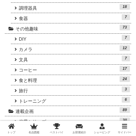
18
調理器具
7
食器
73
その他趣味
7
DIY
12
カメラ
7
文具
17
コーヒー
24
食と料理
3
旅行
6
トレーニング
89
連載企画
30
偏愛シリーズ
9
再考シリーズ
トップ
名品図鑑
ベストバイ
お部屋紹介
シェービング
サイドバー