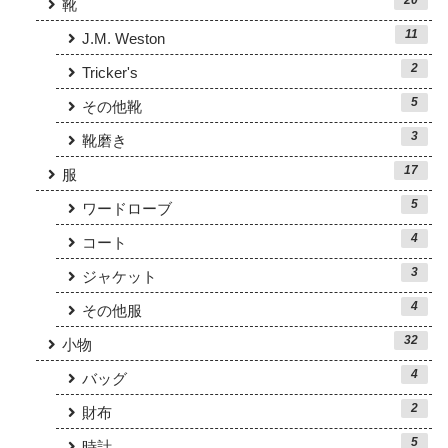
20
靴
11
J.M. Weston
2
Tricker's
5
その他靴
3
靴磨き
17
服
5
ワードローブ
4
コート
3
ジャケット
4
その他服
32
小物
4
バッグ
2
財布
5
時計