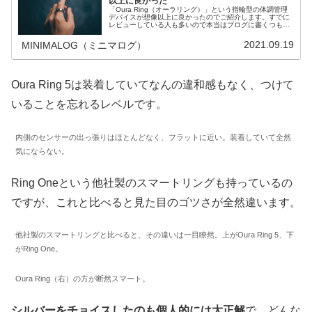
以上に良かった
「Oura Ring（オーラリング）」という指輪型の体調管理
デバイスが想像以上に良かったのでご紹介します。すでに
レビューしている人も多いので本当はブログに書くつもり
はなかったのですが、思った以上に生活が変わったので、
急遽書くことにしました。
2021.09.19
MINIMALOG（ミニマログ）
Oura Ring 5は装着していてなんの違和感もなく、つけて
いることを忘れるレベルです。
内側のセンサーの出っ張りはほとんどなく、フラットに近い。装着していて全然
気にならない。
Ring Oneという他社製のスマートリングも持っているの
ですが、これと比べると見た目のゴツさが全然違います。
他社製のスマートリングと比べると、その違いは一目瞭然。上がOura Ring 5、下
がRing One。
Oura Ring（右）の方が断然スマート。
シルバーをチョイスしたのも個人的には大正解
で、どんな