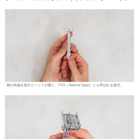
柄の先端を回すとヘッドが開く。TTO（Twist to Open）とも呼ばれる形式。