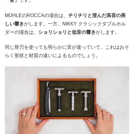
「音」
です。
MÜHLEのROCCAの場合は、
チリチリと澄んだ高音の美
しい響き
がします。一方、NIKKY クラシックダブルホル
ダーの場合は、
ショリショリと低音の響き
がします。
同じ替刃を使っても明らかに音が違っていて、これはおそ
らく形状と材質の違いによるものでしょう。