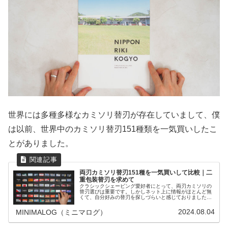
世界には多種多様なカミソリ替刃が存在していまして、僕
は以前、世界中のカミソリ替刃151種類を一気買いしたこ
とがありました。
両刃カミソリ替刃151種を一気買いして比較｜二
重包装替刃を求めて
クラシックシェービング愛好者にとって、両刃カミソリの
替刃選びは重要です。しかしネット上に情報がほとんど無
くて、自分好みの替刃を探しづらいと感じておりました。
そこで、僕が実際に世界中の替刃151種類を購入し、両刃
カミソリ替刃選びに役立つ比較表を作成しました。
2024.08.04
MINIMALOG（ミニマログ）