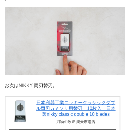
お次はNIKKY 両刃替刃。
日本利器工業ニッキークラシックダブ
ル両刃カミソリ用替刃 10枚入 日本
製nikky classic double 10 blades
刃物の政豊 楽天市場店