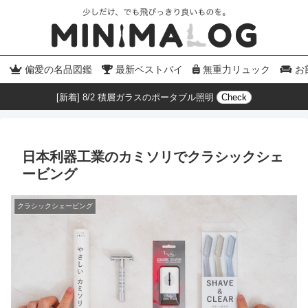
偏愛の名品図鑑
最新ベストバイ
無重力リュック
お
[新着] 8/2 積層ガラスのポータブル照明
Check
日本利器工業のカミソリでクラシックシェ
ービング
クラシックシェービング