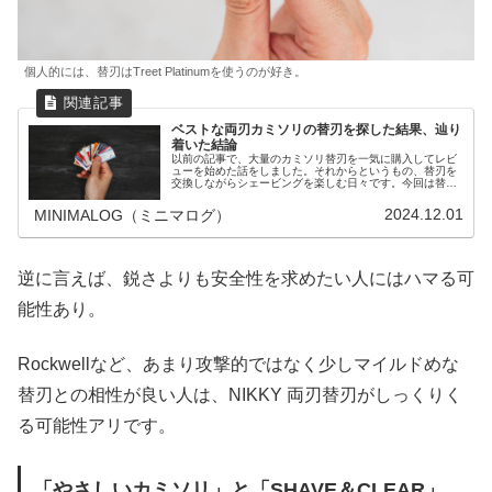
個人的には、替刃はTreet Platinumを使うのが好き。
ベストな両刃カミソリの替刃を探した結果、辿り
着いた結論
以前の記事で、大量のカミソリ替刃を一気に購入してレビ
ューを始めた話をしました。それからというもの、替刃を
交換しながらシェービングを楽しむ日々です。今回は替刃
をいくつか試した結果、現時点でのベストな替刃が見つか
ったのでシェアしたいと思います。
2024.12.01
MINIMALOG（ミニマログ）
逆に言えば、鋭さよりも安全性を求めたい人にはハマる可
能性あり。
Rockwellなど、あまり攻撃的ではなく少しマイルドめな
替刃との相性が良い人は、NIKKY 両刃替刃がしっくりく
る可能性アリです。
「やさしいカミソリ」と「SHAVE＆CLEAR」