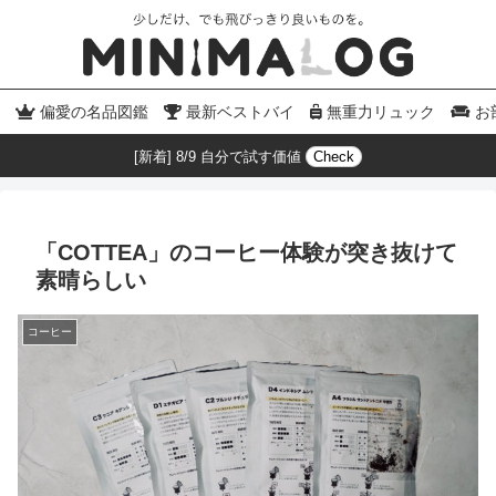
偏愛の名品図鑑
最新ベストバイ
無重力リュック
お
[新着] 8/9 自分で試す価値
Check
「COTTEA」のコーヒー体験が突き抜けて
素晴らしい
コーヒー