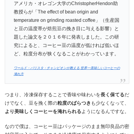
アメリカ・オレゴン大学のChristopherHendon助
教授らが「The effect of bean origin and
temperature on grinding roasted coffee」（生産国
と豆の温度帯が焙煎豆の挽き目に与える影響）と
題した論文を２０１６年に発表しました。この研
究によると、コーヒー豆の温度が低ければ低いほ
ど、粒度分布が狭くなることがわかっています。
ワールド・バリスタ・チャンピオンが教える 世界一美味しいコーヒーの
淹れ方
つまり、冷凍保存することで香味や味わいを
長く保てる
だ
けでなく、豆を挽く際の
粒度のばらつき
も少なくなって、
より美味しくコーヒーを淹れられる
ようになるんですな。
なので僕は、コーヒー豆はパッケージのまま無印良品の密