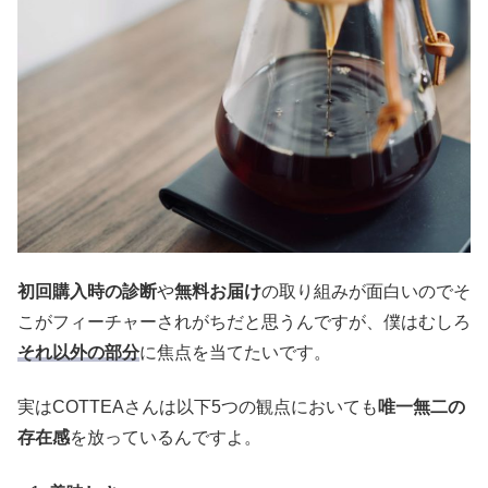
初回購入時の診断
や
無料お届け
の取り組みが面白いのでそ
こがフィーチャーされがちだと思うんですが、僕はむしろ
それ以外の部分
に焦点を当てたいです。
実はCOTTEAさんは以下5つの観点においても
唯一無二の
存在感
を放っているんですよ。