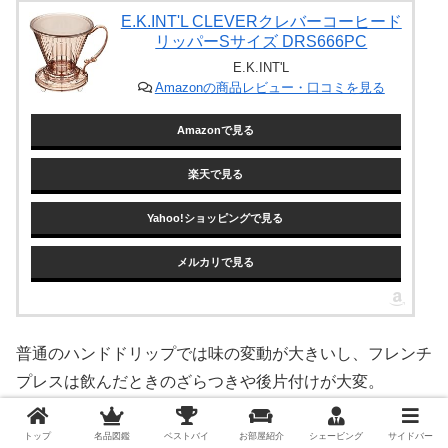
E.K.INT'L CLEVERクレバーコーヒード
リッパーSサイズ DRS666PC
E.K.INT'L
Amazonの商品レビュー・口コミを見る
Amazonで見る
楽天で見る
Yahoo!ショッピングで見る
メルカリで見る
普通のハンドドリップでは味の変動が大きいし、フレンチ
プレスは飲んだときのざらつきや後片付けが大変。
クレバードリッパーなら
誰でも簡単に焙煎士が追求した味
トップ
名品図鑑
ベストバイ
お部屋紹介
シェービング
サイドバー