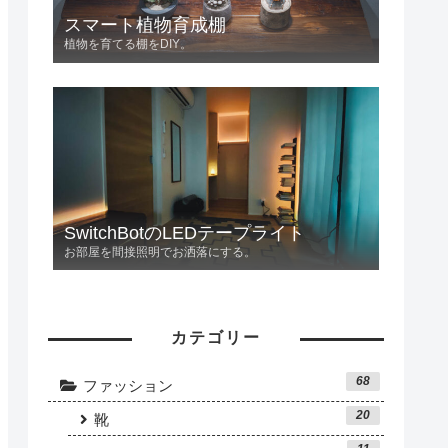
スマート植物育成棚
植物を育てる棚をDIY。
SwitchBotのLEDテープライト
お部屋を間接照明でお洒落にする。
カテゴリー
68
ファッション
20
靴