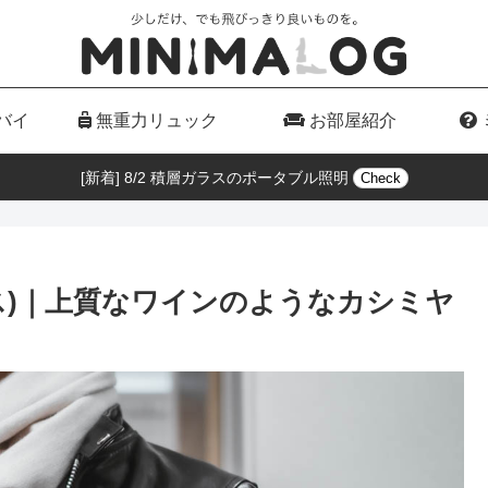
バイ
無重力リュック
お部屋紹介
[新着] 8/2 積層ガラスのポータブル照明
Check
ュアエリス)｜上質なワインのようなカシミヤ