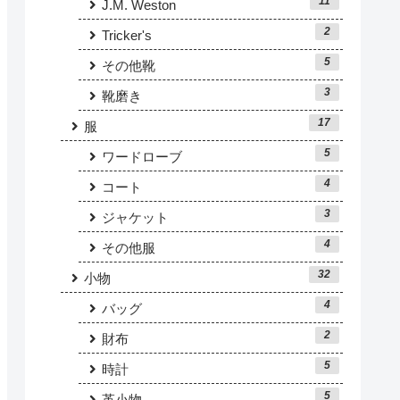
11
J.M. Weston
2
Tricker's
5
その他靴
3
靴磨き
17
服
5
ワードローブ
4
コート
3
ジャケット
4
その他服
32
小物
4
バッグ
2
財布
5
時計
5
革小物