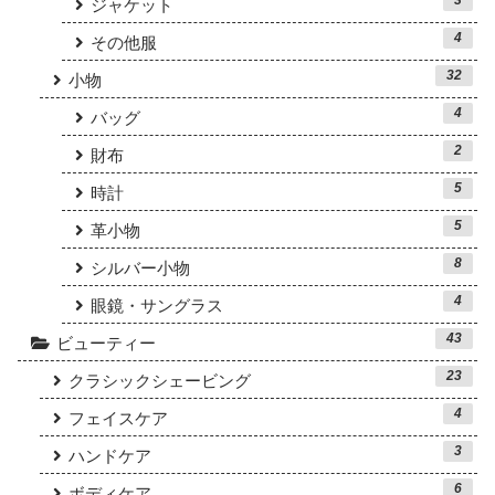
ジャケット
4
その他服
32
小物
4
バッグ
2
財布
5
時計
5
革小物
8
シルバー小物
4
眼鏡・サングラス
43
ビューティー
23
クラシックシェービング
4
フェイスケア
3
ハンドケア
6
ボディケア