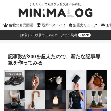
偏愛の名品図鑑
最新ベストバイ
無重力リュック
お
[新着] 8/2 積層ガラスのポータブル照明
Check
記事数が200を超えたので、新たな記事導
線を作ってみる
ブログの裏側