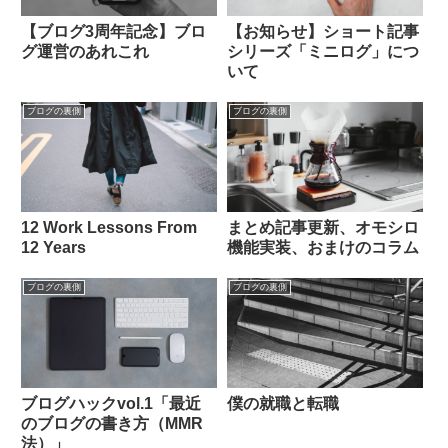
【ブログ3周年記念】ブロ
【お知らせ】ショート記事
グ運営のあれこれ
シリーズ「ミニログ」につ
いて
ブログの裏側
ブログの裏側
12 Work Lessons From
まとめ記事更新、オモシロ
12 Years
機能実装、おまけのコラム
ブログの裏側
ブログの裏側
ブログハックvol.1「最近
僕の就職と転職
のブログの書き方（MMR
法）」