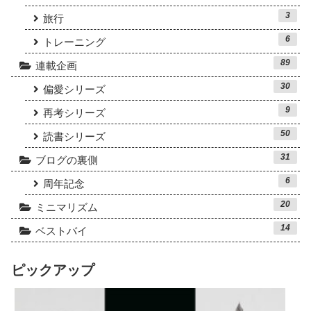
3
旅行
6
トレーニング
89
連載企画
30
偏愛シリーズ
9
再考シリーズ
50
読書シリーズ
31
ブログの裏側
6
周年記念
20
ミニマリズム
14
ベストバイ
ピックアップ