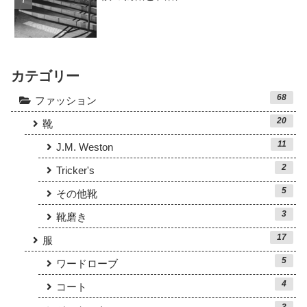
カテゴリー
68
ファッション
20
靴
11
J.M. Weston
2
Tricker's
5
その他靴
3
靴磨き
17
服
5
ワードローブ
4
コート
3