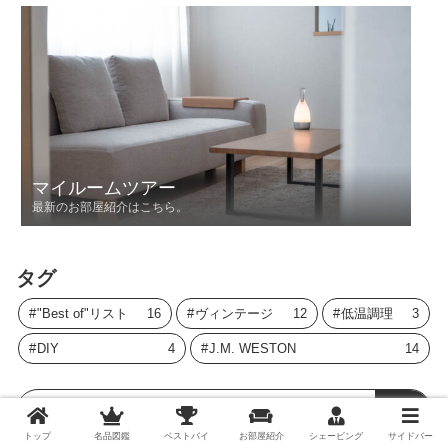
マイルームツアー
最新のお部屋紹介はこちら。
タグ
"Best of"リスト
16
ヴィンテージ
12
低温調理
3
DIY
4
J.M. WESTON
14
トップ
名品図鑑
ベストバイ
お部屋紹介
シェービング
サイドバー