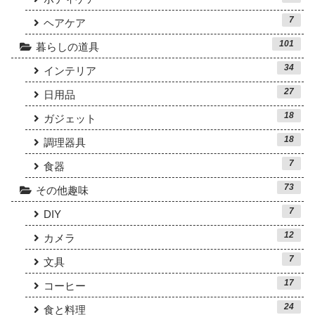
7
ヘアケア
101
暮らしの道具
34
インテリア
27
日用品
18
ガジェット
18
調理器具
7
食器
73
その他趣味
7
DIY
12
カメラ
7
文具
17
コーヒー
24
食と料理