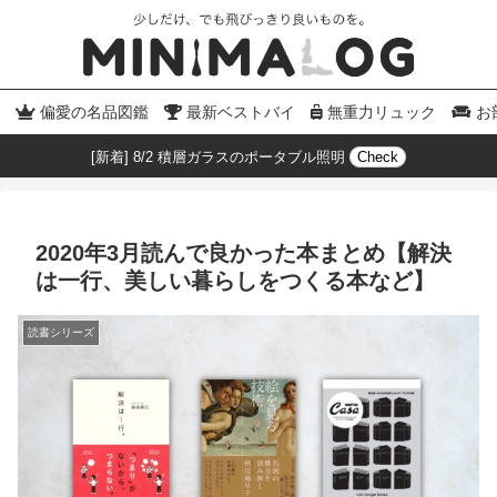
偏愛の名品図鑑
最新ベストバイ
無重力リュック
お
[新着] 8/2 積層ガラスのポータブル照明
Check
2020年3月読んで良かった本まとめ【解決
は一行、美しい暮らしをつくる本など】
読書シリーズ