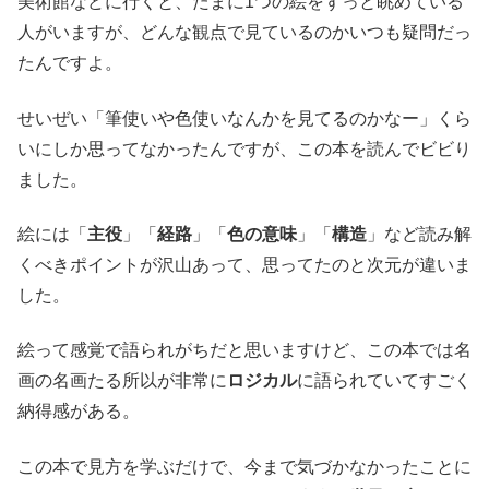
美術館などに行くと、たまに1つの絵をずっと眺めている
人がいますが、どんな観点で見ているのかいつも疑問だっ
たんですよ。
せいぜい「筆使いや色使いなんかを見てるのかなー」くら
いにしか思ってなかったんですが、この本を読んでビビり
ました。
絵には「
主役
」「
経路
」「
色の意味
」「
構造
」など読み解
くべきポイントが沢山あって、思ってたのと次元が違いま
した。
絵って感覚で語られがちだと思いますけど、この本では名
画の名画たる所以が非常に
ロジカル
に語られていてすごく
納得感がある。
この本で見方を学ぶだけで、今まで気づかなかったことに