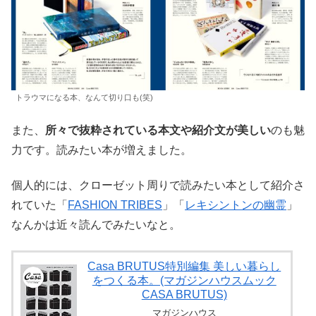
トラウマになる本、なんて切り口も(笑)
また、
所々で抜粋されている本文や紹介文が美しい
のも魅
力です。読みたい本が増えました。
個人的には、クローゼット周りで読みたい本として紹介さ
れていた「
FASHION TRIBES
」「
レキシントンの幽霊
」
なんかは近々読んでみたいなと。
Casa BRUTUS特別編集 美しい暮らし
をつくる本。(マガジンハウスムック
CASA BRUTUS)
マガジンハウス