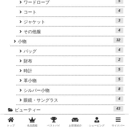
5
ワードローブ
4
コート
3
ジャケット
4
その他服
32
小物
4
バッグ
2
財布
5
時計
5
革小物
8
シルバー小物
4
眼鏡・サングラス
43
ビューティー
23
クラシックシェービング
トップ
名品図鑑
ベストバイ
お部屋紹介
シェービング
サイドバー
4